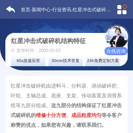
首页
-
新闻中心
-
行业资讯
-红星冲击式破碎机结构特征
红星冲击式破碎机结构特征
发布时间：2009-01-02
在线咨询
60s急速应答
30min技术答复
24h免费定制方案
红星冲击破碎机由进料斗、分料器、涡动破碎腔、
叶轮、主轴总成、底座、支架、传动装置及润滑系
统等九部分组成。
这九部分的结构保证了红星冲击
式破碎机的
维修十分方便
、
成品粒度均匀
等令客户
称赞的优点，如果您有兴趣，请联系我们。