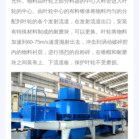
元件。物料由叶轮上部分料器的中心入料管进入叶
轮的中心。由叶轮中心的布料锥体将物料均匀的分
配到叶轮的各个发射流道，在发射流道出口，安装
有特殊材料制成的耐磨块，可以更换。叶轮将物料
加速到60-75m/s速度抛射出去，冲击到涡动破碎腔
内的物料衬层，进行强烈的自粉碎，在锥帽和耐磨
块之间装有上、下流道板，保护叶轮不受磨损。