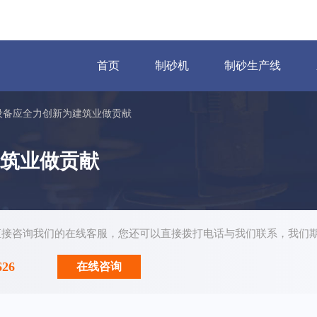
首页
制砂机
制砂生产线
设备应全力创新为建筑业做贡献
筑业做贡献
直接咨询我们的在线客服，您还可以直接拨打电话与我们联系，我们
626
在线咨询