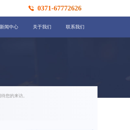
0371-67772626
新闻中心
关于我们
联系我们
期待您的来访。