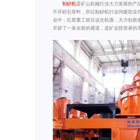
制砂机
是矿山机械行业大力发展的产
不开砂石骨料，所以制砂机行业同建筑业
会中，红星重工抓住这次机遇，大力创新
开辟了一条全新的通道，是矿业投资者的