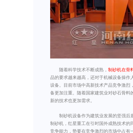
动动手指就知道
随着科学技术不断成熟，
制砂机在骨
您的生产线预算
品的要求越来越高，还对于机械设备操作
设备。目前市场中高新技术产品竞争激烈
备更加注重。随着国家建筑业对砂石骨料
新的技术也更加需求。
预约获取产品
制砂机设备作为建筑业发展的坚强后
制砂机，红星重工在引时国外成熟技术的
竞争能力，势要在竞争激烈的市场中占有