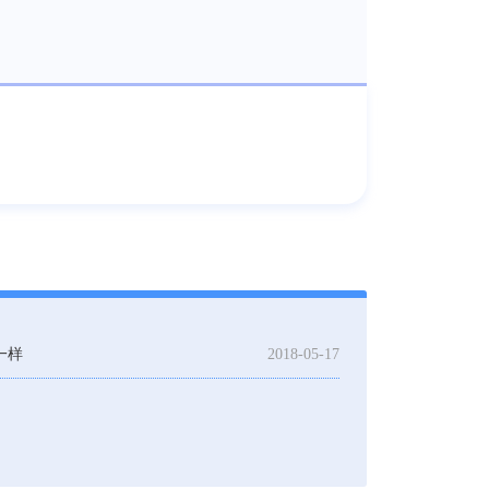
获取报价
一样
2018-05-17