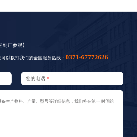
迎到厂参观】
0371-67772626
也可以拨打我们的全国服务热线：
您的电话
*
设备生产物料、产量、型号等详细信息，我们将在第一 时间给